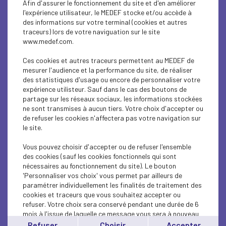
Afin d'assurer le fonctionnement du site et d'en améliorer
PARITY-DIVERSITY
l'expérience utilisateur, le MEDEF stocke et/ou accède à
des informations sur votre terminal (cookies et autres
ENTREPRISE ET SOCIÉTÉ
traceurs) lors de votre naviguation sur le site
www.medef.com.
ENTREPRISE ET SOCIÉTÉ
Ces cookies et autres traceurs permettent au MEDEF de
SOCIAL
mesurer l'audience et la performance du site, de réaliser
des statistiques d'usage ou encore de personnaliser votre
expérience utilisteur. Sauf dans le cas des boutons de
CSR
partage sur les réseaux sociaux, les informations stockées
ne sont transmises à aucun tiers. Votre choix d'accepter ou
SOCIAL
de refuser les cookies n'affectera pas votre navigation sur
le site.
SOCIAL
Vous pouvez choisir d'accepter ou de refuser l'ensemble
ECONOMY
des cookies (sauf les cookies fonctionnels qui sont
nécessaires au fonctionnement du site). Le bouton
'Personnaliser vos choix' vous permet par ailleurs de
SOCIAL
paramétrer individuellement les finalités de traitement des
cookies et traceurs que vous souhaitez accepter ou
SOCIAL
refuser. Votre choix sera conservé pendant une durée de 6
mois à l'issue de laquelle ce message vous sera à nouveau
ECONOMY
affiché..
Refuser
Choisir
Accepter