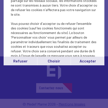
partage sur les réseaux sociaux, les informations stockées
ne sont transmises à aucun tiers. Votre choix d'accepter ou
Propositions de simplification n°3
de refuser les cookies n'affectera pas votre navigation sur
le site.
Vous pouvez choisir d'accepter ou de refuser l'ensemble
des cookies (sauf les cookies fonctionnels qui sont
nécessaires au fonctionnement du site). Le bouton
'Personnaliser vos choix' vous permet par ailleurs de
paramétrer individuellement les finalités de traitement des
cookies et traceurs que vous souhaitez accepter ou
refuser. Votre choix sera conservé pendant une durée de 6
mois à l'issue de laquelle ce message vous sera à nouveau
affiché..
Refuser
Choisir
Accepter
Vous pouvez modifier votre choix à tout moment en
cliquant sur le lien
'cookies'
en bas de page.
Contactez-nous
© Medef Marne 2026 -
Mentions légales