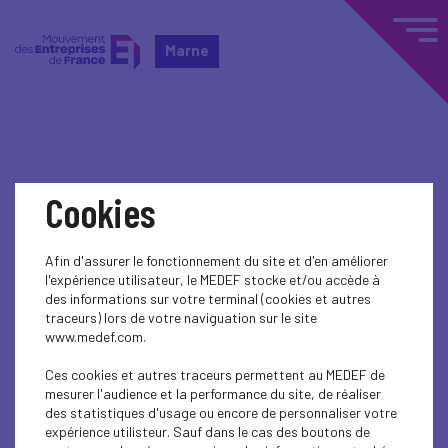
Marne
Home
Actualités nationales
Cookies
Actualités nationales
Afin d'assurer le fonctionnement du site et d'en améliorer
l'expérience utilisateur, le MEDEF stocke et/ou accède à
PUBLIC AFFAIRS
des informations sur votre terminal (cookies et autres
traceurs) lors de votre naviguation sur le site
Lettre de simplification n°8
www.medef.com.
PUBLIC AFFAIRS
Ces cookies et autres traceurs permettent au MEDEF de
mesurer l'audience et la performance du site, de réaliser
Lettre de simplification n°7
des statistiques d'usage ou encore de personnaliser votre
expérience utilisteur. Sauf dans le cas des boutons de
PUBLIC AFFAIRS