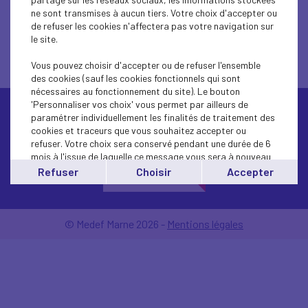
ne sont transmises à aucun tiers. Votre choix d'accepter ou
de refuser les cookies n'affectera pas votre navigation sur
le site.
Vous pouvez choisir d'accepter ou de refuser l'ensemble
des cookies (sauf les cookies fonctionnels qui sont
nécessaires au fonctionnement du site). Le bouton
'Personnaliser vos choix' vous permet par ailleurs de
paramétrer individuellement les finalités de traitement des
cookies et traceurs que vous souhaitez accepter ou
refuser. Votre choix sera conservé pendant une durée de 6
mois à l'issue de laquelle ce message vous sera à nouveau
affiché..
Refuser
Choisir
Accepter
Contactez-nous
Vous pouvez modifier votre choix à tout moment en
cliquant sur le lien
'cookies'
en bas de page.
© Medef Marne 2026 -
Mentions légales